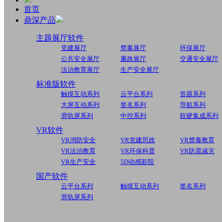
首页
鼎深产品
主题展厅软件
党建展厅
禁毒展厅
环保展厅
公共安全展厅
廉政展厅
交通安全展厅
法治教育展厅
生产安全展厅
标准版软件
触摸互动系列
云平台系列
答题系列
大屏互动系列
签名系列
导航系列
滑轨屏系列
中控系列
软硬集成系列
VR软件
VR消防安全
VR党建思政
VR禁毒教育
VR法治教育
VR环保科普
VR防震减灾
VR生产安全
5D动感影院
国产软件
云平台系列
触摸互动系列
签名系列
滑轨屏系列