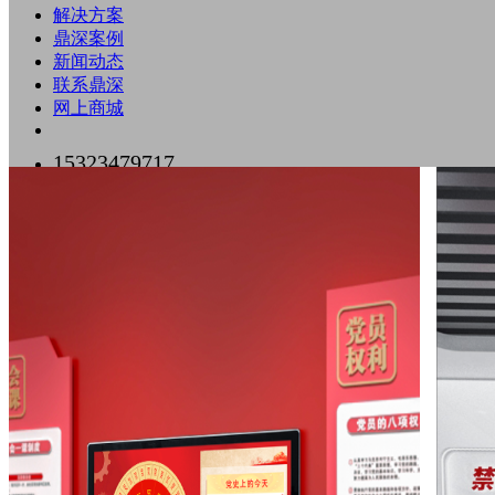
解决方案
鼎深案例
新闻动态
联系鼎深
网上商城
15323479717
0755-89518500