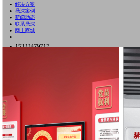
解决方案
鼎深案例
新闻动态
联系鼎深
网上商城
15323479717
0755-89518500