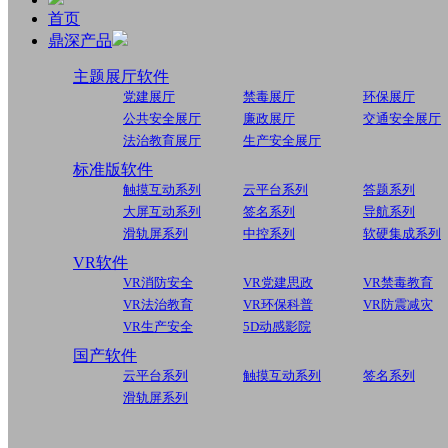
首页
鼎深产品
主题展厅软件
党建展厅
禁毒展厅
环保展厅
公共安全展厅
廉政展厅
交通安全展厅
法治教育展厅
生产安全展厅
标准版软件
触摸互动系列
云平台系列
答题系列
大屏互动系列
签名系列
导航系列
滑轨屏系列
中控系列
软硬集成系列
VR软件
VR消防安全
VR党建思政
VR禁毒教育
VR法治教育
VR环保科普
VR防震减灾
VR生产安全
5D动感影院
国产软件
云平台系列
触摸互动系列
签名系列
滑轨屏系列