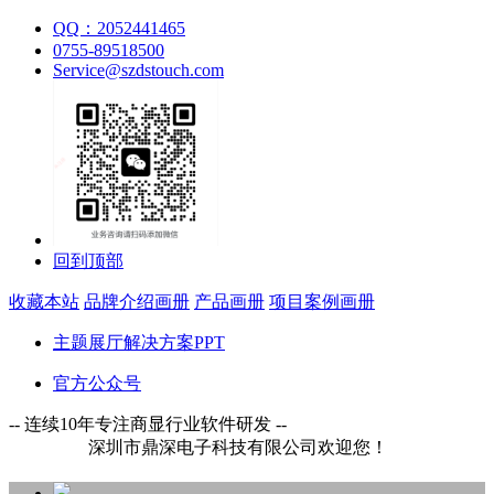
QQ：2052441465
0755-89518500
Service@szdstouch.com
回到顶部
收藏本站
品牌介绍画册
产品画册
项目案例画册
主题展厅解决方案PPT
官方公众号
-- 连续10年专注商显行业软件研发 --
鼎深电子科技有限公司欢迎您！