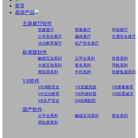
首页
鼎深产品
主题展厅软件
党建展厅
禁毒展厅
环保展厅
公共安全展厅
廉政展厅
交通安全展厅
法治教育展厅
生产安全展厅
标准版软件
触摸互动系列
云平台系列
答题系列
大屏互动系列
签名系列
导航系列
滑轨屏系列
中控系列
软硬集成系列
VR软件
VR消防安全
VR党建思政
VR禁毒教育
VR法治教育
VR环保科普
VR防震减灾
VR生产安全
5D动感影院
国产软件
云平台系列
触摸互动系列
签名系列
滑轨屏系列