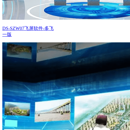
DS-SZW07飞屏软件-多飞
一版