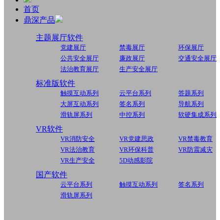
首页
鼎深产品
主题展厅软件
党建展厅
禁毒展厅
环保展厅
公共安全展厅
廉政展厅
交通安全展厅
法治教育展厅
生产安全展厅
标准版软件
触摸互动系列
云平台系列
答题系列
大屏互动系列
签名系列
导航系列
滑轨屏系列
中控系列
软硬集成系列
VR软件
VR消防安全
VR党建思政
VR禁毒教育
VR法治教育
VR环保科普
VR防震减灾
VR生产安全
5D动感影院
国产软件
云平台系列
触摸互动系列
签名系列
滑轨屏系列