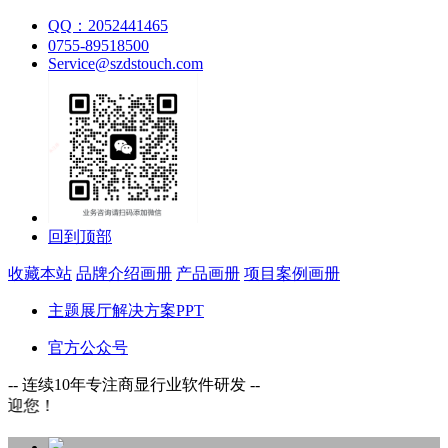
QQ：2052441465
0755-89518500
Service@szdstouch.com
回到顶部
收藏本站
品牌介绍画册
产品画册
项目案例画册
主题展厅解决方案PPT
官方公众号
-- 连续10年专注商显行业软件研发 --
深圳市鼎深电