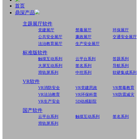
首页
鼎深产品
主题展厅软件
党建展厅
禁毒展厅
环保展厅
公共安全展厅
廉政展厅
交通安全展厅
法治教育展厅
生产安全展厅
标准版软件
触摸互动系列
云平台系列
答题系列
大屏互动系列
签名系列
导航系列
滑轨屏系列
中控系列
软硬集成系列
VR软件
VR消防安全
VR党建思政
VR禁毒教育
VR法治教育
VR环保科普
VR防震减灾
VR生产安全
5D动感影院
国产软件
云平台系列
触摸互动系列
签名系列
滑轨屏系列