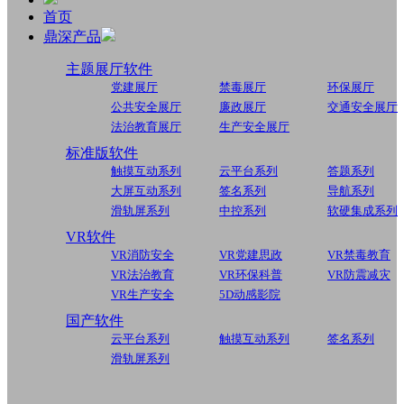
首页
鼎深产品
主题展厅软件
党建展厅
禁毒展厅
环保展厅
公共安全展厅
廉政展厅
交通安全展厅
法治教育展厅
生产安全展厅
标准版软件
触摸互动系列
云平台系列
答题系列
大屏互动系列
签名系列
导航系列
滑轨屏系列
中控系列
软硬集成系列
VR软件
VR消防安全
VR党建思政
VR禁毒教育
VR法治教育
VR环保科普
VR防震减灾
VR生产安全
5D动感影院
国产软件
云平台系列
触摸互动系列
签名系列
滑轨屏系列