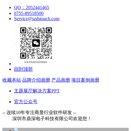
QQ：2052441465
0755-89518500
Service@szdstouch.com
回到顶部
收藏本站
品牌介绍画册
产品画册
项目案例画册
主题展厅解决方案PPT
官方公众号
-- 连续10年专注商显行业软件研发 --
鼎深电子科技有限公司欢迎您！