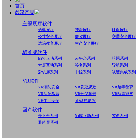
首页
鼎深产品
主题展厅软件
党建展厅
禁毒展厅
环保展厅
公共安全展厅
廉政展厅
交通安全展厅
法治教育展厅
生产安全展厅
标准版软件
触摸互动系列
云平台系列
答题系列
大屏互动系列
签名系列
导航系列
滑轨屏系列
中控系列
软硬集成系列
VR软件
VR消防安全
VR党建思政
VR禁毒教育
VR法治教育
VR环保科普
VR防震减灾
VR生产安全
5D动感影院
国产软件
云平台系列
触摸互动系列
签名系列
滑轨屏系列