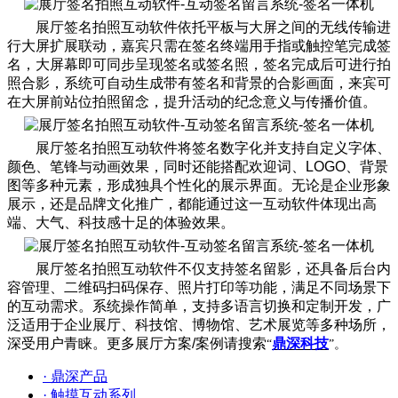
展厅签名拍照互动软件依托平板与大屏之间的无线传输进
行大屏扩展联动，嘉宾只需在签名终端用手指或触控笔完成签
名，大屏幕即可同步呈现签名或签名照，签名完成后可进行拍
照合影，系统可自动生成带有签名和背景的合影画面，来宾可
在大屏前站位拍照留念，提升活动的纪念意义与传播价值。
展厅签名拍照互动软件将签名数字化并支持自定义字体、
颜色、笔锋与动画效果，同时还能搭配欢迎词、LOGO、背景
图等多种元素，形成独具个性化的展示界面。无论是企业形象
展示，还是品牌文化推广，都能通过这一互动软件体现出高
端、大气、科技感十足的体验效果。
展厅签名拍照互动软件不仅支持签名留影，还具备后台内
容管理、二维码扫码保存、照片打印等功能，满足不同场景下
的互动需求。系统操作简单，支持多语言切换和定制开发，广
泛适用于企业展厅、科技馆、博物馆、艺术展览等多种场所，
深受用户青睐。更多展厅方案/案例请搜索
鼎深科技
“
”
。
· 鼎深产品
· 触摸互动系列