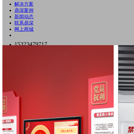
解决方案
鼎深案例
新闻动态
联系鼎深
网上商城
15323479717
0755-89518500