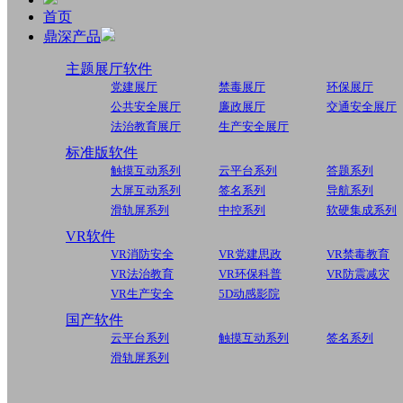
首页
鼎深产品
主题展厅软件
党建展厅
禁毒展厅
环保展厅
公共安全展厅
廉政展厅
交通安全展厅
法治教育展厅
生产安全展厅
标准版软件
触摸互动系列
云平台系列
答题系列
大屏互动系列
签名系列
导航系列
滑轨屏系列
中控系列
软硬集成系列
VR软件
VR消防安全
VR党建思政
VR禁毒教育
VR法治教育
VR环保科普
VR防震减灾
VR生产安全
5D动感影院
国产软件
云平台系列
触摸互动系列
签名系列
滑轨屏系列