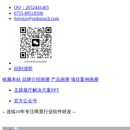
QQ：2052441465
0755-89518500
Service@szdstouch.com
回到顶部
收藏本站
品牌介绍画册
产品画册
项目案例画册
主题展厅解决方案PPT
官方公众号
-- 连续10年专注商显行业软件研发 --