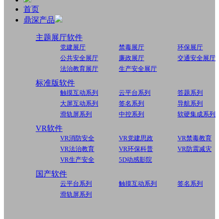
首页
鼎深产品
主题展厅软件
党建展厅
禁毒展厅
环保展厅
公共安全展厅
廉政展厅
交通安全展厅
法治教育展厅
生产安全展厅
标准版软件
触摸互动系列
云平台系列
答题系列
大屏互动系列
签名系列
导航系列
滑轨屏系列
中控系列
软硬集成系列
VR软件
VR消防安全
VR党建思政
VR禁毒教育
VR法治教育
VR环保科普
VR防震减灾
VR生产安全
5D动感影院
国产软件
云平台系列
触摸互动系列
签名系列
滑轨屏系列