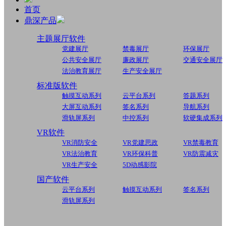
首页
鼎深产品
主题展厅软件
党建展厅
禁毒展厅
环保展厅
公共安全展厅
廉政展厅
交通安全展厅
法治教育展厅
生产安全展厅
标准版软件
触摸互动系列
云平台系列
答题系列
大屏互动系列
签名系列
导航系列
滑轨屏系列
中控系列
软硬集成系列
VR软件
VR消防安全
VR党建思政
VR禁毒教育
VR法治教育
VR环保科普
VR防震减灾
VR生产安全
5D动感影院
国产软件
云平台系列
触摸互动系列
签名系列
滑轨屏系列